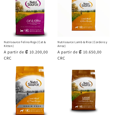
Nutrisource Felino Rojo (Cat &
Nutrisource Lamb & Rice (Cordero y
Kitten)
Arroz)
Precio
A partir de ₡ 10.200,00
Precio
A partir de ₡ 10.650,00
habitual
CRC
habitual
CRC