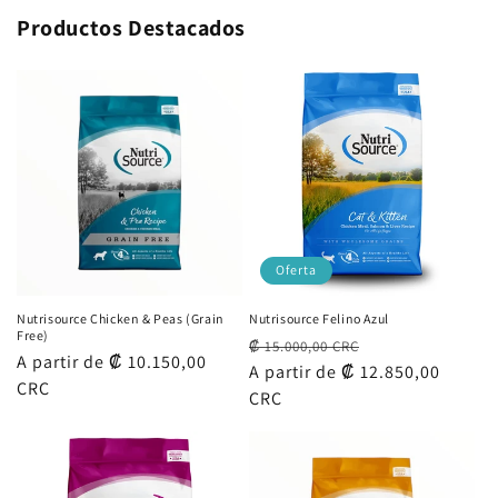
Productos Destacados
Oferta
Nutrisource Chicken & Peas (Grain
Nutrisource Felino Azul
Free)
Precio
Precio
₡ 15.000,00 CRC
Precio
A partir de ₡ 10.150,00
habitual
A partir de ₡ 12.850,00
de
habitual
CRC
CRC
oferta