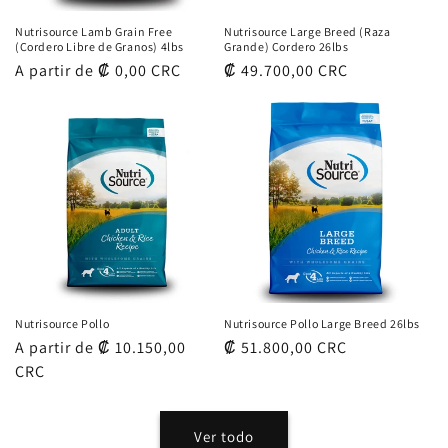
Nutrisource Lamb Grain Free
Nutrisource Large Breed (Raza
(Cordero Libre de Granos) 4lbs
Grande) Cordero 26lbs
Precio
A partir de ₡ 0,00 CRC
Precio
₡ 49.700,00 CRC
habitual
habitual
Nutrisource Pollo
Nutrisource Pollo Large Breed 26lbs
Precio
A partir de ₡ 10.150,00
Precio
₡ 51.800,00 CRC
habitual
CRC
habitual
Ver todo